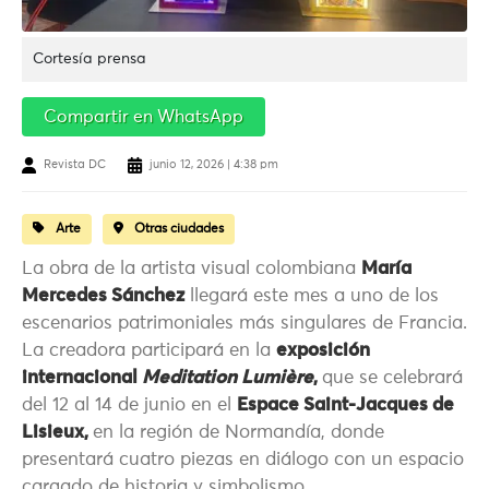
Cortesía prensa
Compartir en WhatsApp
Revista DC
junio 12, 2026 | 4:38 pm
Arte
Otras ciudades
La obra de la artista visual colombiana
María
Mercedes Sánchez
llegará este mes a uno de los
escenarios patrimoniales más singulares de Francia.
La creadora participará en la
exposición
internacional
Meditation Lumière
,
que se celebrará
del 12 al 14 de junio en el
Espace Saint-Jacques de
Lisieux,
en la región de Normandía, donde
presentará cuatro piezas en diálogo con un espacio
cargado de historia y simbolismo.