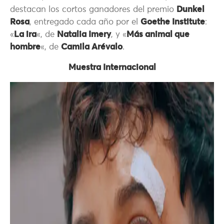
destacan los cortos ganadores del premio
Dunkel
Rosa
, entregado cada año por el
Goethe Institute
:
«
La ira
«, de
Natalia Imery
, y «
Más animal que
hombre
«, de
Camila Arévalo
.
Muestra Internacional