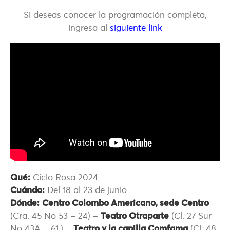
Si deseas conocer la programación completa,
ingresa al
siguiente link
Qué:
Ciclo Rosa 2024
Cuándo:
Del 18 al 23 de junio
Dónde:
Centro Colombo Americano, sede Centro
(Cra. 45 No 53 – 24) –
Teatro Otraparte
(Cl. 27 Sur
No 43A – 61.) –
Teatro y la capilla Comfama
(Cl. 48