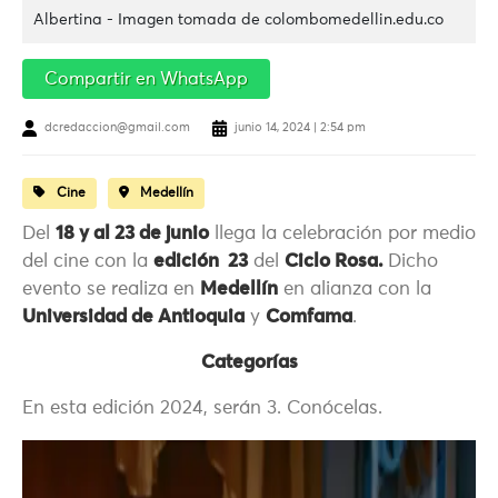
Albertina - Imagen tomada de colombomedellin.edu.co
Compartir en WhatsApp
dcredaccion@gmail.com
junio 14, 2024 | 2:54 pm
Cine
Medellín
Del
18 y al 23 de junio
llega la celebración por medio
del cine con la
edición 23
del
Ciclo Rosa.
Dicho
evento se realiza en
Medellín
en alianza con la
Universidad de Antioquia
y
Comfama
.
Categorías
En esta edición 2024, serán 3. Conócelas.