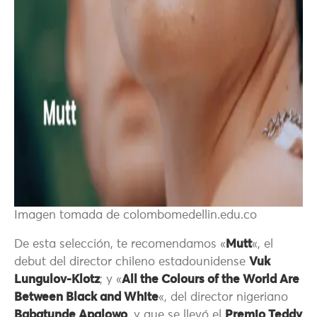
Imagen tomada de colombomedellin.edu.co
De esta selección, te recomendamos «
Mutt
«, el
debut del director chileno estadounidense
Vuk
Lungulov-Klotz
; y «
All the Colours of the World Are
Between Black and White
«, del director nigeriano
Babatunde Apalowo
, y que se llevó el
Premio Teddy