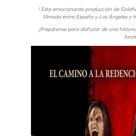
! Esta emocionante producción de Goldhear
filmada entre España y Los Ángeles y h
¡Prepárense para disfrutar de una historia
fanát