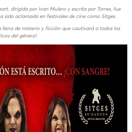
t, dirigida por Ivan Mulero y escrita por Torres, fue
a sido aclamada en festivales de cine como Sitges.
 llena de misterio y ficción que cautivará a todos los
icos del género!.