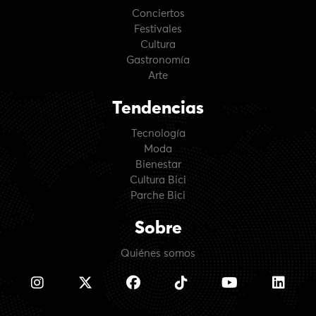
Conciertos
Festivales
Cultura
Gastronomía
Arte
Tendencias
Tecnología
Moda
Bienestar
Cultura Bici
Parche Bici
Sobre
Quiénes somos