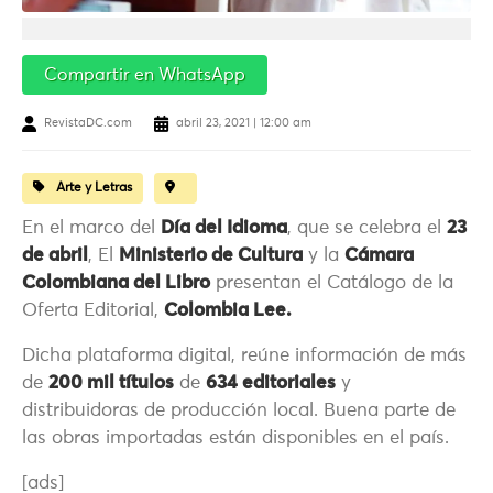
Compartir en WhatsApp
RevistaDC.com
abril 23, 2021 | 12:00 am
Arte y Letras
En el marco del
Día del Idioma
, que se celebra el
23
de abril
, El
Ministerio de Cultura
y la
Cámara
Colombiana del Libro
presentan el Catálogo de la
Oferta Editorial,
Colombia Lee.
Dicha plataforma digital, reúne información de más
de
200 mil títulos
de
634 editoriales
y
distribuidoras de producción local. Buena parte de
las obras importadas están disponibles en el país.
[ads]