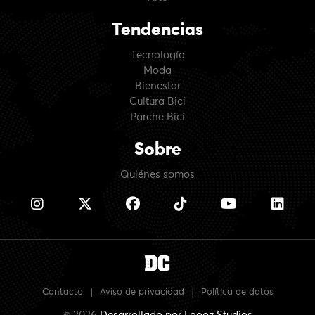
Tendencias
Tecnología
Moda
Bienestar
Cultura Bici
Parche Bici
Sobre
Quiénes somos
Contacto
|
Aviso de privacidad
|
Política de datos