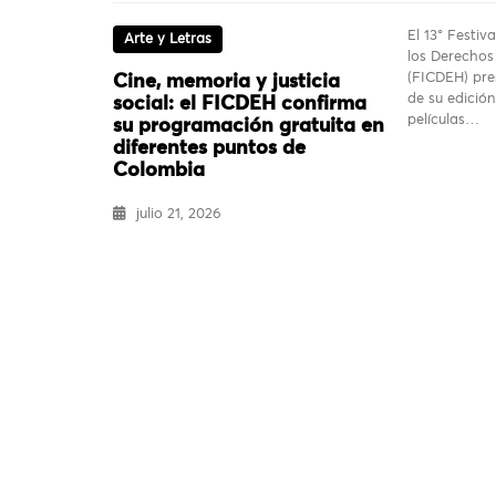
El 13° Festiv
Arte y Letras
los Derecho
(FICDEH) pres
Cine, memoria y justicia
de su edició
social: el FICDEH confirma
películas…
su programación gratuita en
diferentes puntos de
Colombia
julio 21, 2026