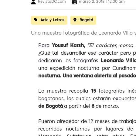
RevistaDC.com
marzo 2, 2018 | 12:00 am
Arte y Letras
Bogotá
Una muestra fotográfica de Leonardo Villa 
Para
Yousuf Karsh,
“El carácter, como 
¿Qué tal desarrollar ese carácter pero 
dedicaron los fotógrafos
Leonardo Vill
una expedición nocturna por Cundinama
nocturna. Una ventana abierta al pasado
La muestra recopila
15
fotografías iné
bogotanos, las cuales estarán expuesta
de Bogotá
a partir del
6
de marzo.
Fueron alrededor de 12 meses de trabajo
recorridos nocturnos por lugares d