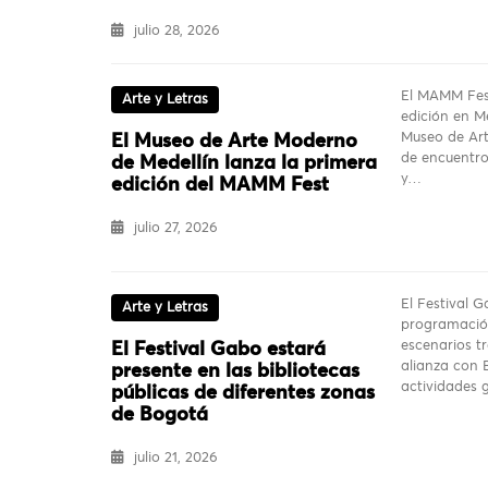
julio 28, 2026
El MAMM Fest
Arte y Letras
edición en Me
Museo de Ar
El Museo de Arte Moderno
de encuentro
de Medellín lanza la primera
y…
edición del MAMM Fest
julio 27, 2026
El Festival 
Arte y Letras
programación
escenarios t
El Festival Gabo estará
alianza con B
presente en las bibliotecas
actividades 
públicas de diferentes zonas
de Bogotá
julio 21, 2026