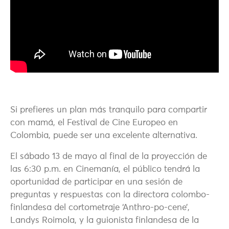
Si prefieres un plan más tranquilo para compartir
con mamá, el Festival de Cine Europeo en
Colombia, puede ser una excelente alternativa.
El sábado 13 de mayo al final de la proyección de
las 6:30 p.m. en Cinemanía, el público tendrá la
oportunidad de participar en una sesión de
preguntas y respuestas con la directora colombo-
finlandesa del cortometraje ‘Anthro-po-cene’,
Landys Roimola, y la guionista finlandesa de la