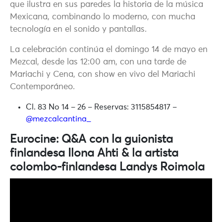
que ilustra en sus paredes la historia de la música
Mexicana, combinando lo moderno, con mucha
tecnología en el sonido y pantallas.
La celebración continúa el domingo 14 de mayo en
Mezcal, desde las 12:00 am, con una tarde de
Mariachi y Cena, con show en vivo del Mariachi
Contemporáneo.
Cl. 83 No 14 – 26 – Reservas: 3115854817 –
@mezcalcantina_
Eurocine: Q&A con la guionista
finlandesa Ilona Ahti & la artista
colombo-finlandesa Landys Roimola