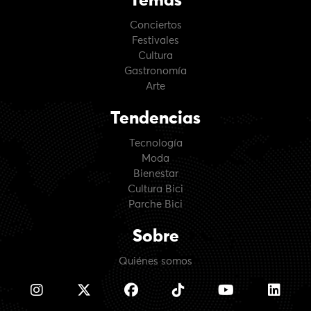
Temas
Conciertos
Festivales
Cultura
Gastronomía
Arte
Tendencias
Tecnología
Moda
Bienestar
Cultura Bici
Parche Bici
Sobre
Quiénes somos