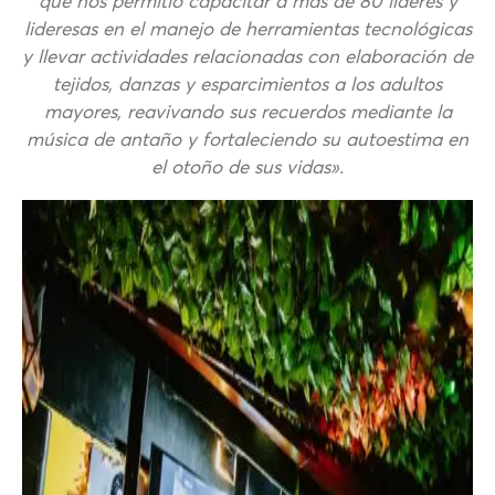
que nos permitió capacitar a más de 80 líderes y
lideresas en el manejo de herramientas tecnológicas
y llevar actividades relacionadas con elaboración de
tejidos, danzas y esparcimientos a los adultos
mayores, reavivando sus recuerdos mediante la
música de antaño y fortaleciendo su autoestima en
el otoño de sus vidas».