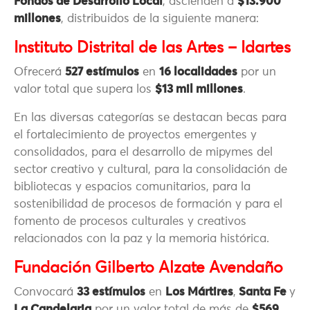
Fondos de Desarrollo Local
, ascienden a
$13.900
millones
, distribuidos de la siguiente manera:
Instituto Distrital de las Artes – Idartes
Ofrecerá
527 estímulos
en
16 localidades
por un
valor total que supera los
$13 mil millones
.
En las diversas categorías se destacan becas para
el fortalecimiento de proyectos emergentes y
consolidados, para el desarrollo de mipymes del
sector creativo y cultural, para la consolidación de
bibliotecas y espacios comunitarios, para la
sostenibilidad de procesos de formación y para el
fomento de procesos culturales y creativos
relacionados con la paz y la memoria histórica.
Fundación Gilberto Alzate Avendaño
Convocará
33 estímulos
en
Los Mártires
,
Santa Fe
y
La Candelaria
por un valor total de más de
$569