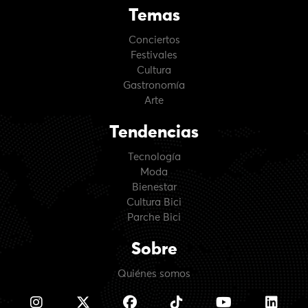
Temas
Conciertos
Festivales
Cultura
Gastronomía
Arte
Tendencias
Tecnología
Moda
Bienestar
Cultura Bici
Parche Bici
Sobre
Quiénes somos