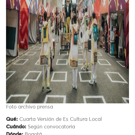
Foto archivo prensa
Qué:
Cuarta Versión de Es Cultura Local
Cuándo:
Según convocatoria
Dónde:
Bogotá