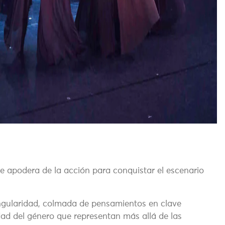
e apodera de la acción para conquistar el escenario
ingularidad, colmada de pensamientos en clave
idad del género que representan más allá de las