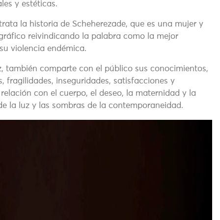
ales y estéticas.
etrata la historia de Scheherezade, que es una mujer y
eográfico reivindicando la palabra como la mejor
su violencia endémica.
z, también comparte con el público sus conocimientos,
 fragilidades, inseguridades, satisfacciones y
elación con el cuerpo, el deseo, la maternidad y la
de la luz y las sombras de la contemporaneidad.