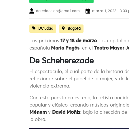
dcredaccion@gmail.com
marzo 1, 2023 | 3:03
DCiudad
Bogotá
Los próximos
17 y 18 de marzo
, los capitali
española
María Pagés
, en el
Teatro Mayor J
De Scheherezade
El espectáculo, el cual parte de la historia d
reflexionar sobre el papel de la mujer, y de 
violencia extrema.
Con esta puesta en escena, la artista nacid
popular y clásico, creando músicas originale
Ménem
y
David Moñiz
, bajo la dirección de
la obra.