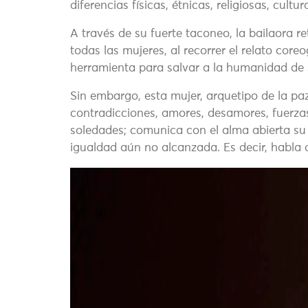
diferencias físicas, étnicas, religiosas, cultur
A través de su fuerte taconeo, la bailaora r
todas las mujeres, al recorrer el relato cor
herramienta para salvar a la humanidad de 
Sin embargo, esta mujer, arquetipo de la pa
contradicciones, amores, desamores, fuerzas,
soledades; comunica con el alma abierta su r
igualdad aún no alcanzada. Es decir, habla 