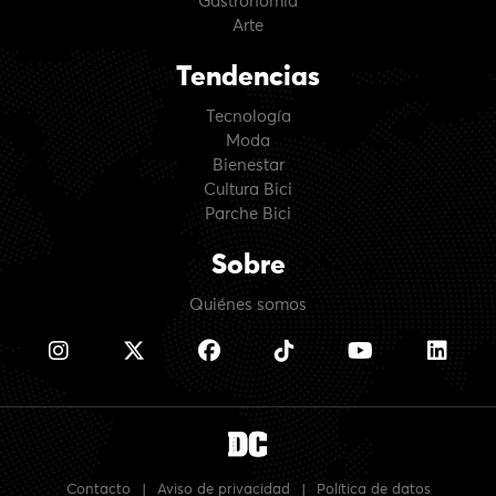
Gastronomía
Arte
Tendencias
Tecnología
Moda
Bienestar
Cultura Bici
Parche Bici
Sobre
Quiénes somos
Contacto
|
Aviso de privacidad
|
Política de datos