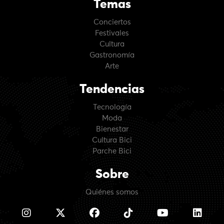
Temas
Conciertos
Festivales
Cultura
Gastronomía
Arte
Tendencias
Tecnología
Moda
Bienestar
Cultura Bici
Parche Bici
Sobre
Quiénes somos