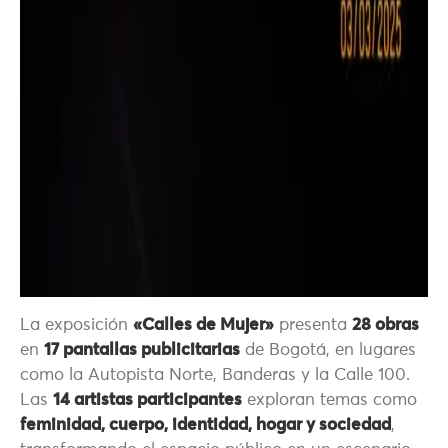
La exposición
«Calles de Mujer»
presenta
28 obras
en
17 pantallas publicitarias
de Bogotá, en lugares
como la Autopista Norte, Banderas y la Calle 100.
Las
14 artistas participantes
exploran temas como
feminidad, cuerpo, identidad, hogar y sociedad
,