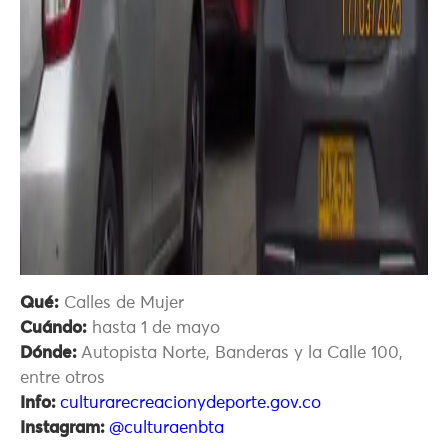
Qué:
Calles de Mujer
Cuándo:
hasta 1 de mayo
Dónde:
Autopista Norte, Banderas y la Calle 100,
entre otros
Info:
culturarecreacionydeporte.gov.co
Instagram:
@culturaenbta