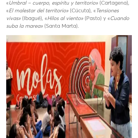
«
Umbral – cuerpo, espíritu y territorio»
(Cartagena),
«
El malestar del territorio»
(Cúcuta), «
Tensiones
vivas»
(Ibagué), «
Hilos al viento»
(Pasto) y «
Cuando
suba la marea»
(Santa Marta).