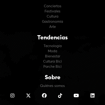
Conciertos
Festivales
Cultura
Gastronomía
Arte
Tendencias
Tecnología
Moda
Bienestar
Cultura Bici
Parche Bici
Sobre
Quiénes somos