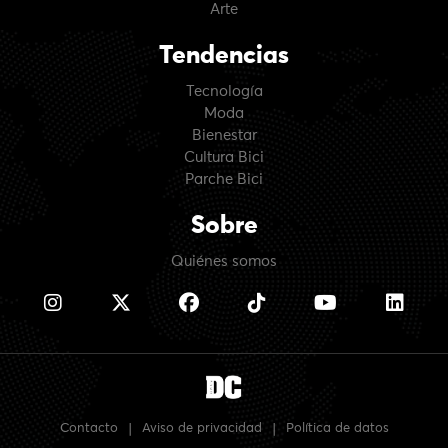
Arte
Tendencias
Tecnología
Moda
Bienestar
Cultura Bici
Parche Bici
Sobre
Quiénes somos
Contacto
|
Aviso de privacidad
|
Política de datos