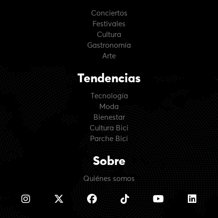
Conciertos
Festivales
Cultura
Gastronomía
Arte
Tendencias
Tecnología
Moda
Bienestar
Cultura Bici
Parche Bici
Sobre
Quiénes somos