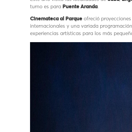
turno es para
Puente Aranda
.
Cinemateca al Parque
ofreció proyecciones 
internacionales y una variada programación 
experiencias artísticas para los más pequeñ