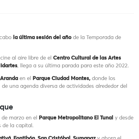
 cabo
la última sesión del año
de la Temporada de
ine al aire libre de el
Centro Cultural de las Artes
l
Idartes
, llega a su última parada para este año 2022.
 Aranda
en el
Parque Ciudad
Montes,
donde los
as de una agenda diversa de actividades alrededor del
rque
s de marzo en el
Parque Metropolitano El Tunal
y desde
 de la capital.
tivá
,
Fontibón
,
San Cristóbal
,
Sumapaz
y ahora el