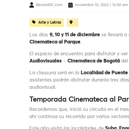
RevistaDC.com
noviembre 10, 2022 | 12:00 am
Arte y Letras
Los días
9, 10 y 11 de diciembre
se llevará a
Cinemateca al Parque
.
El espacio de encuentro para disfrutar y ver c
Audiovisuales
–
Cinemateca de Bogotá
de
La clausura será en la
Localidad de Puente
asistentes podrán disfrutar durante tres dí
audiovisual.
Temporada Cinemateca al Pa
Recordemos que, inició su circuito en el me
ahí continúa su recorrido por varios sectores
Este año visitó las localidades de
Suba
,
Enga