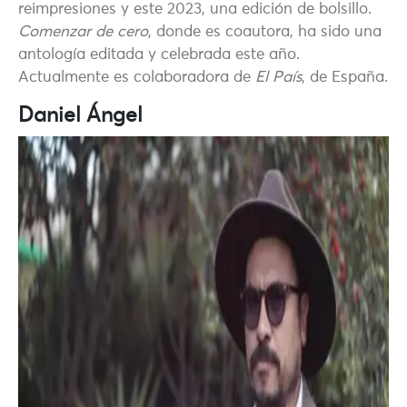
reimpresiones y este 2023, una edición de bolsillo.
Comenzar de cero
, donde es coautora, ha sido una
antología editada y celebrada este año.
Actualmente es colaboradora de
El País
, de España.
Daniel Ángel