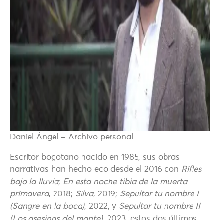
Daniel Ángel – Archivo personal
Escritor bogotano nacido en 1985, sus obras
narrativas han hecho eco desde el 2016 con
Rifles
bajo la lluvia
;
En esta noche tibia de la muerta
primavera
, 2018;
Silva
, 2019;
Sepultar tu nombre I
(Sangre en la boca)
, 2022, y
Sepultar tu nombre II
(Los asesinos del monte)
, 2023, estos dos últimos,