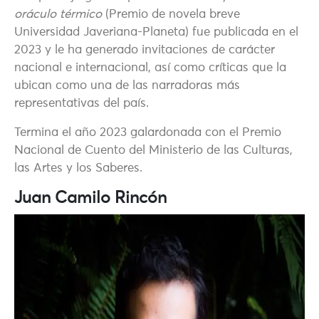
oráculo térmico
(Premio de novela breve
Universidad Javeriana-Planeta) fue publicada en el
2023 y le ha generado invitaciones de carácter
nacional e internacional, así como críticas que la
ubican como una de las narradoras más
representativas del país.
Termina el año 2023 galardonada con el Premio
Nacional de Cuento del Ministerio de las Culturas,
las Artes y los Saberes.
Juan Camilo Rincón