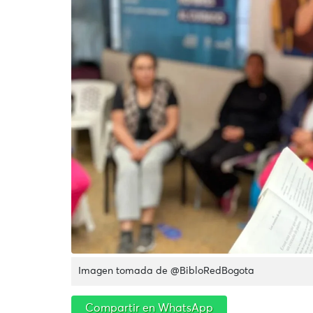
Imagen tomada de @BibloRedBogota
Compartir en WhatsApp