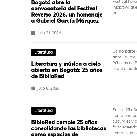
Festival Rev
Bogotá abre la
iniciativa qu
convocatoria del Festival
la…
Reverso 2026, un homenaje
a Gabriel García Márquez
julio 31, 2026
Como parte d
Literatura
años, la Red 
Públicas de B
Literatura y música a cielo
el próximo d
abierto en Bogotá: 25 años
de BiblioRed
julio 8, 2026
En sus 25 añ
Literatura
como una de 
culturales y
BibloRed cumple 25 años
fortaleciendo
consolidando las bibliotecas
como espac
como espacios de