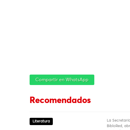
Compartir en WhatsApp
Recomendados
La Secretaría
Literatura
BibloRed, abr