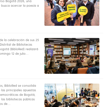
erso Bogotá 2026, una
e busca acercar la poesía a
e la celebración de sus 25
Distrital de Bibliotecas
ogotá (BibloRed) realizará
omingo 12 de julio…
os, BibloRed se consolida
las principales apuestas
 democráticas de Bogotá,
 las bibliotecas públicas
ios de…