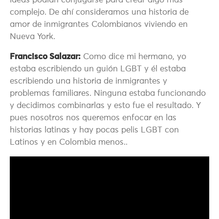
ideas podían conjugarse para crear algo más
complejo. De ahí consideramos una historia de
amor de inmigrantes Colombianos viviendo en
Nueva York.
Francisco Salazar:
Como dice mi hermano, yo
estaba escribiendo un guión LGBT y él estaba
escribiendo una historia de inmigrantes y
problemas familiares. Ninguna estaba funcionando
y decidimos combinarlas y esto fue el resultado. Y
pues nosotros nos queremos enfocar en las
historias latinas y hay pocas pelis LGBT con
Latinos y en Colombia menos..