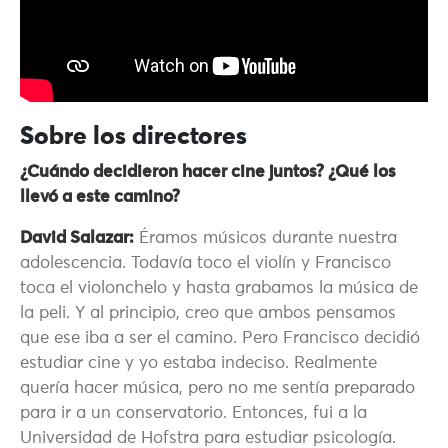
Sobre los directores
¿Cuándo decidieron hacer cine juntos? ¿Qué los
llevó a este camino?
David Salazar:
Éramos músicos durante nuestra
adolescencia. Todavía toco el violín y Francisco
toca el violonchelo y hasta grabamos la música de
la peli. Y al principio, creo que ambos pensamos
que ese iba a ser el camino. Pero Francisco decidió
estudiar cine y yo estaba indeciso. Realmente
quería hacer música, pero no me sentía preparado
para ir a un conservatorio. Entonces, fui a la
Universidad de Hofstra para estudiar psicología.