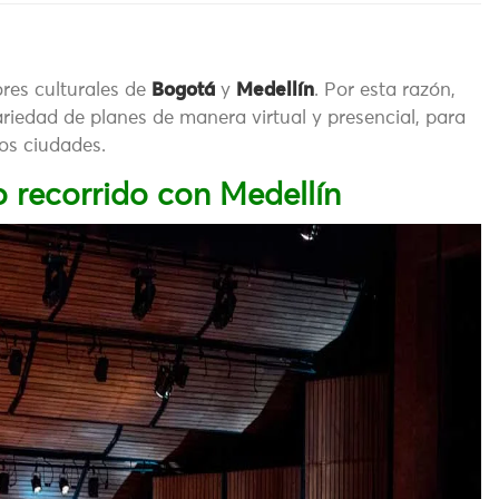
res culturales de
Bogotá
y
Medellín
. Por esta razón,
ariedad de planes de manera virtual y presencial, para
dos ciudades.
o recorrido con Medellín