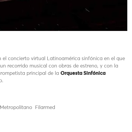
 el concierto virtual Latinoamérica sinfónica en el que
un recorrido musical con obras de estreno, y con la
rompetista principal de la
Orquesta Sinfónica
o.
Metropolitano Filarmed