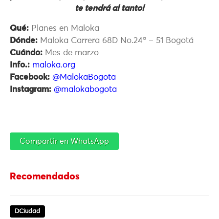
te tendrá al tanto!
Qué:
Planes en Maloka
Dónde:
Maloka Carrera 68D No.24ª – 51 Bogotá
Cuándo:
Mes de marzo
Info.:
maloka.org
Facebook:
@MalokaBogota
Instagram:
@malokabogota
Compartir en WhatsApp
Recomendados
DCiudad