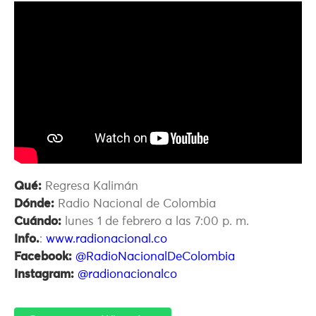
Qué:
Regresa Kalimán
Dónde:
Radio Nacional de Colombia
Cuándo:
lunes 1 de febrero a las 7:00 p. m.
Info.
:
www.radionacional.co
Facebook:
@RadioNacionalDeColombia
Instagram:
@radionacionalco