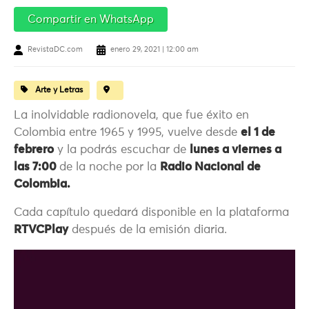
Compartir en WhatsApp
RevistaDC.com
enero 29, 2021 | 12:00 am
Arte y Letras
La inolvidable radionovela, que fue éxito en
Colombia entre 1965 y 1995, vuelve desde
el 1 de
febrero
y la podrás escuchar de
lunes a viernes a
las 7:00
de la noche por la
Radio Nacional de
Colombia.
Cada capítulo quedará disponible en la plataforma
RTVCPlay
después de la emisión diaria.