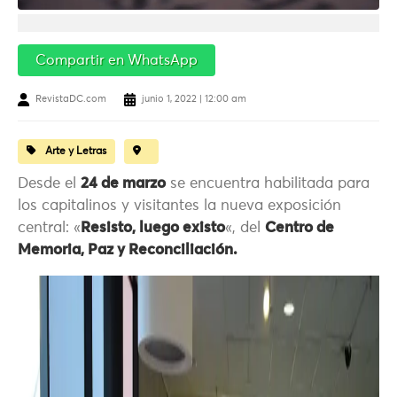
Compartir en WhatsApp
RevistaDC.com
junio 1, 2022 | 12:00 am
Arte y Letras
Desde el
24 de marzo
se encuentra habilitada para
los capitalinos y visitantes la nueva exposición
central: «
Resisto, luego existo
«, del
Centro de
Memoria, Paz y Reconciliación.