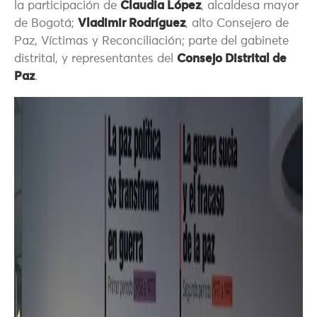
la participación de
Claudia López
, alcaldesa mayor
de Bogotá;
Vladimir Rodríguez
, alto Consejero de
Paz, Víctimas y Reconciliación; parte del gabinete
distrital, y representantes del
Consejo Distrital de
Paz
.