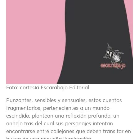
Foto: cortesía Escarabajo Editorial
Punzantes, sensibles y sensuales, estos cuentos
fragmentarios, pertenecientes a un mundo
escindido, plantean una reflexión profunda, un
anhelo tras del cual sus personajes intentan
encontrarse entre callejones que deben transitar en