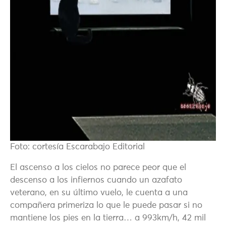
Foto: cortesía Escarabajo Editorial
El ascenso a los cielos no parece peor que el
descenso a los infiernos cuando un azafato
veterano, en su último vuelo, le cuenta a una
compañera primeriza lo que le puede pasar si no
mantiene los pies en la tierra… a 993km/h, 42 mil