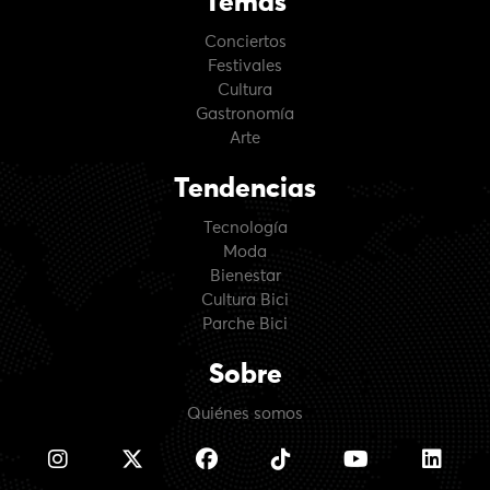
Temas
Conciertos
Festivales
Cultura
Gastronomía
Arte
Tendencias
Tecnología
Moda
Bienestar
Cultura Bici
Parche Bici
Sobre
Quiénes somos