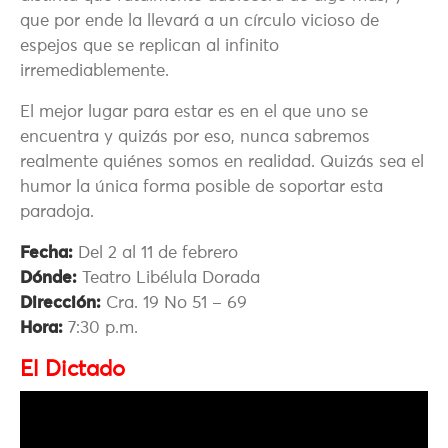
que por ende la llevará a un círculo vicioso de
espejos que se replican al infinito
irremediablemente.
El mejor lugar para estar es en el que uno se
encuentra y quizás por eso, nunca sabremos
realmente quiénes somos en realidad. Quizás sea el
humor la única forma posible de soportar esta
paradoja.
Fecha:
Del 2 al 11 de febrero
Dónde:
Teatro Libélula Dorada
Dirección:
Cra. 19 No 51 – 69
Hora:
7:30 p.m.
El Dictado