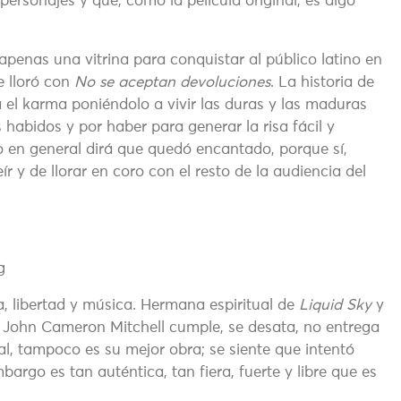
personajes y que, como la película original, es algo
apenas una vitrina para conquistar al público latino en
e lloró con
No se aceptan devoluciones
. La historia de
el karma poniéndolo a vivir las duras y las maduras
 habidos y por haber para generar la risa fácil y
co en general dirá que quedó encantado, porque sí,
ír y de llorar en coro con el resto de la audiencia del
a, libertad y música. Hermana espiritual de
Liquid Sky
y
. John Cameron Mitchell cumple, se desata, no entrega
l, tampoco es su mejor obra; se siente que intentó
bargo es tan auténtica, tan fiera, fuerte y libre que es