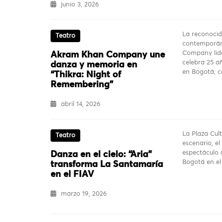
junio 3, 2026
La reconoci
Teatro
contemporá
Company lid
Akram Khan Company une
celebra 25 a
danza y memoria en
en Bogotá, c
“Thikra: Night of
Remembering”
abril 14, 2026
La Plaza Cul
Teatro
escenario, el
espectáculo a
Danza en el cielo: “Aria”
Bogotá en e
transforma La Santamaría
en el FIAV
marzo 19, 2026