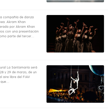
da compañía de danza
nea. Akram Khan
erada por Akram Khan
ños con una presentación
omo parte del tercer…
tural La Santamaría será
 28 y 29 de marzo, de un
l aire libre del FIAV
l que…