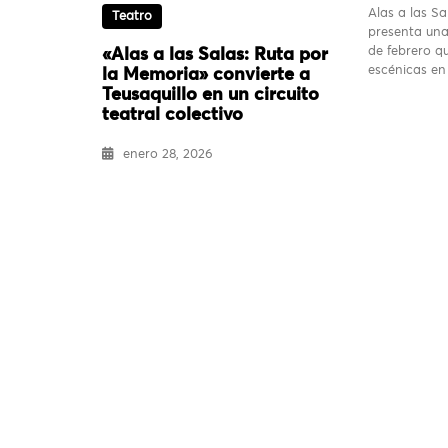
Alas a las S
Teatro
presenta una
de febrero q
«Alas a las Salas: Ruta por
escénicas en
la Memoria» convierte a
Teusaquillo en un circuito
teatral colectivo
enero 28, 2026