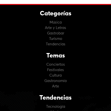
Categorías
Música
Arte y Letras
Gastrobar
Turismo
Tendencias
Temas
Conciertos
Festivales
Cultura
Gastronomía
Arte
Tendencias
Tecnología