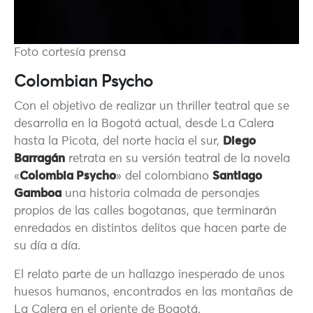
Foto cortesía prensa
Colombian Psycho
Con el objetivo de realizar un thriller teatral que se
desarrolla en la Bogotá actual, desde La Calera
hasta la Picota, del norte hacia el sur,
Diego
Barragán
retrata en su versión teatral de la novela
«
Colombia Psycho
» del colombiano
Santiago
Gamboa
una historia colmada de personajes
propios de las calles bogotanas, que terminarán
enredados en distintos delitos que hacen parte de
su día a día.
El relato parte de un hallazgo inesperado de unos
huesos humanos, encontrados en las montañas de
La Calera en el oriente de Bogotá.