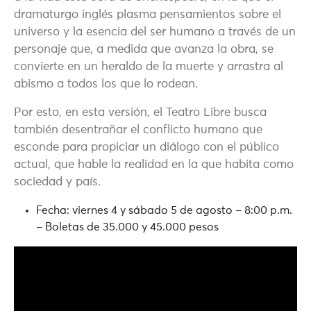
dramaturgo inglés plasma pensamientos sobre el
universo y la esencia del ser humano a través de un
personaje que, a medida que avanza la obra, se
convierte en un heraldo de la muerte y arrastra al
abismo a todos los que lo rodean.
Por esto, en esta versión, el Teatro Libre busca
también desentrañar el conflicto humano que
esconde para propiciar un diálogo con el público
actual, que hable la realidad en la que habita como
sociedad y país.
Fecha: viernes 4 y sábado 5 de agosto – 8:00 p.m.
– Boletas de 35.000 y 45.000 pesos