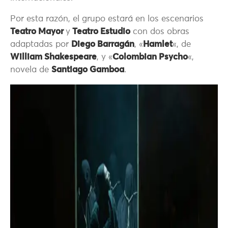
Por esta razón, el grupo estará en los escenarios
Teatro Mayor
y
Teatro Estudio
con dos obras
adaptadas por
Diego Barragán
, «
Hamlet
«, de
William Shakespeare
, y «
Colombian Psycho
«,
novela de
Santiago Gamboa
.