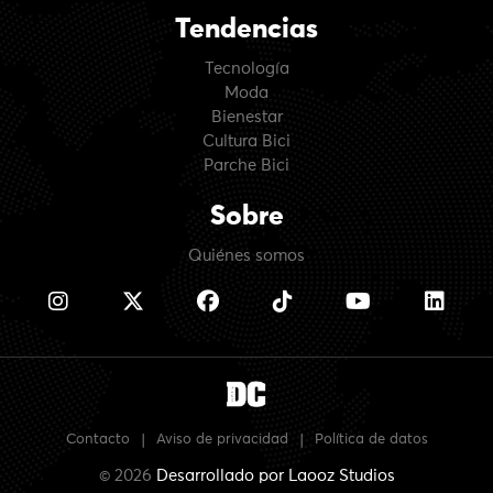
Tendencias
Tecnología
Moda
Bienestar
Cultura Bici
Parche Bici
Sobre
Quiénes somos
Contacto
|
Aviso de privacidad
|
Política de datos
© 2026
Desarrollado por
Laooz Studios