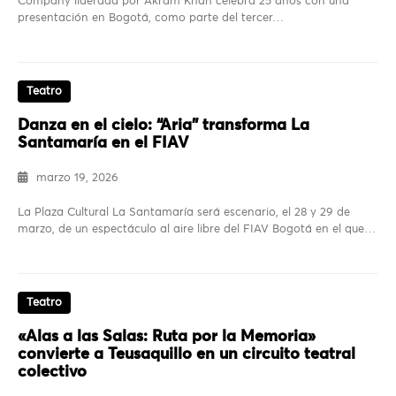
Company liderada por Akram Khan celebra 25 años con una
presentación en Bogotá, como parte del tercer…
Teatro
Danza en el cielo: “Aria” transforma La
Santamaría en el FIAV
marzo 19, 2026
La Plaza Cultural La Santamaría será escenario, el 28 y 29 de
marzo, de un espectáculo al aire libre del FIAV Bogotá en el que…
Teatro
«Alas a las Salas: Ruta por la Memoria»
convierte a Teusaquillo en un circuito teatral
colectivo