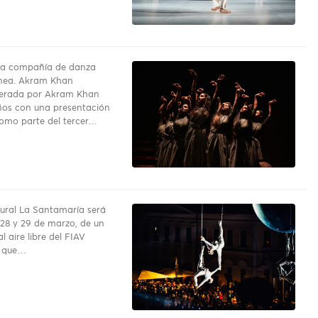
da compañía de danza
nea. Akram Khan
erada por Akram Khan
ños con una presentación
omo parte del tercer…
tural La Santamaría será
 28 y 29 de marzo, de un
l aire libre del FIAV
l que…