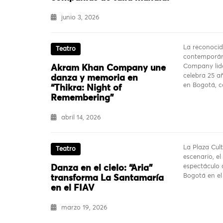
junio 3, 2026
La reconoci
Teatro
contemporá
Company lid
Akram Khan Company une
celebra 25 a
danza y memoria en
en Bogotá, c
“Thikra: Night of
Remembering”
abril 14, 2026
La Plaza Cul
Teatro
escenario, el
espectáculo a
Danza en el cielo: “Aria”
Bogotá en e
transforma La Santamaría
en el FIAV
marzo 19, 2026