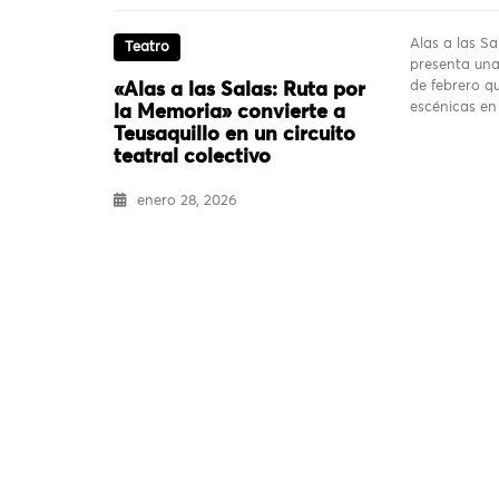
Alas a las S
Teatro
presenta una
de febrero q
«Alas a las Salas: Ruta por
escénicas en
la Memoria» convierte a
Teusaquillo en un circuito
teatral colectivo
enero 28, 2026