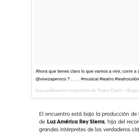
Ahora que tienes claro lo que vamos a vivir, corre a
@vivezaperoco ? . . . . #musical #teatro #teatrocoló
Una publicación compartida de
Teatro Colón – Bogot
El encuentro está bajo la producción de 
de
Luz América Rey Sierra
, hija del rec
grandes intérpretes de los verdaderos clá