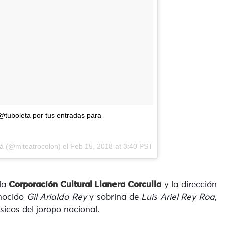
 @tuboleta por tus entradas para
n
á
(@miteatrocolon) el
Feb 15, 2018 at 3:40 PST
la
Corporación Cultural Llanera Corculla
y la dirección
onocido
Gil Arialdo Rey
y sobrina de
Luis Ariel Rey Roa
,
sicos del joropo nacional.