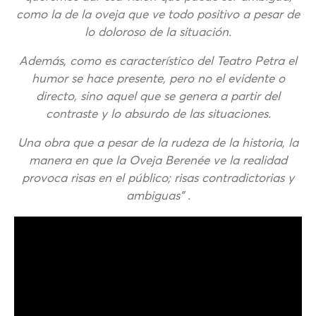
como la de la oveja que ve todo positivo a pesar de
lo doloroso de la situación.
Además, como es característico del Teatro Petra el
humor se hace presente, pero no el evidente o
directo, sino aquel que se genera a partir del
contraste y lo absurdo de las situaciones.
Una obra que a pesar de la rudeza de la historia, la
manera en que la Oveja Berenée ve la realidad
provoca risas en el público; risas contradictorias y
ambiguas” .