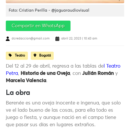
Foto: Cristian Perilla - @jaguaraudiovisual
Compartir en WhatsApp
dcredaccion@gmail.com
abril 22, 2023 | 10:43 am
Teatro
Bogotá
Del 12 al 29 de abril, regresa a las tablas de
l
Teatro
Petra
,
Historia de una Oveja
, con
Julián Román
y
Marcela Valencia
.
La obra
Berenée es una oveja inocente e ingenua, que solo
ve el lado bueno de las cosas, para ella todo es
juego o fiesta, y aunque nació en el campo tiene
que pasar sus días en lugares extraños.