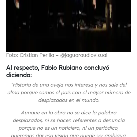
Foto: Cristian Perilla – @jaguaraudiovisual
Al respecto, Fabio Rubiano concluyó
diciendo:
“Historia de una oveja nos interesa y nos sale del
alma porque somos el país con el mayor número de
desplazados en el mundo.
Aunque en la obra no se dice la palabra
desplazados, ni se hacen referentes a denuncia
porque no es un noticiero, ni un periódico,
queremos dar esa visión que puede ser ambigua,