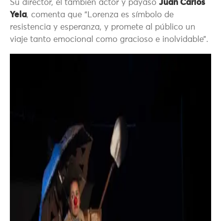
Su director, el también actor y payaso
Juan Carlos
Yela
, comenta que “Lorenza es símbolo de
resistencia y esperanza, y promete al público un
viaje tanto emocional como gracioso e inolvidable”.