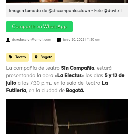
Imagen tomada de @sincompania.clown - Foto @davitril
Compartir en WhatsApp
dcredaccion@gmail.com
junio 30, 2023 | 11:50 am
Teatro
Bogotá
La compañía de teatro
Sin Compañía
, estará
presentando la obra «
La Electus
» los días
5 y 12 de
julio
a las 7:30 p.m., en la sala del teatro
La
Futilería
, en la ciudad de
Bogotá.