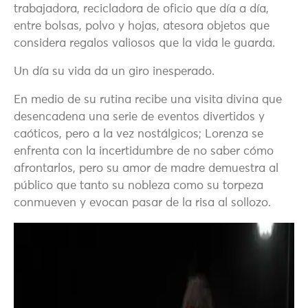
trabajadora, recicladora de oficio que día a día,
entre bolsas, polvo y hojas, atesora objetos que
considera regalos valiosos que la vida le guarda.
Un día su vida da un giro inesperado.
En medio de su rutina recibe una visita divina que
desencadena una serie de eventos divertidos y
caóticos, pero a la vez nostálgicos; Lorenza se
enfrenta con la incertidumbre de no saber cómo
afrontarlos, pero su amor de madre demuestra al
público que tanto su nobleza como su torpeza
conmueven y evocan pasar de la risa al sollozo.