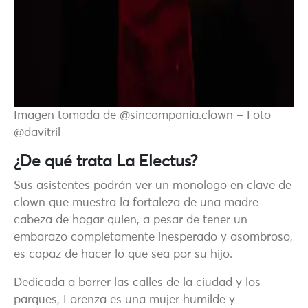
Imagen tomada de @sincompania.clown – Foto
@davitril
¿De qué trata La Electus?
Sus asistentes podrán ver un monologo en clave de
clown que muestra la fortaleza de una madre
cabeza de hogar quien, a pesar de tener un
embarazo completamente inesperado y asombroso,
es capaz de hacer lo que sea por su hijo.
Dedicada a barrer las calles de la ciudad y los
parques, Lorenza es una mujer humilde y