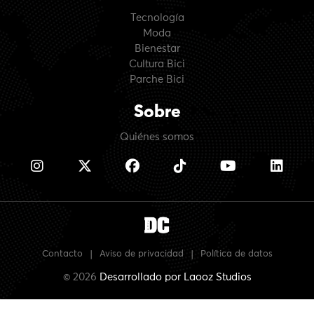
Tecnología
Moda
Bienestar
Cultura Bici
Parche Bici
Sobre
Quiénes somos
Contacto
|
Aviso de privacidad
|
Política de datos
© 2026
Desarrollado por
Laooz Studios