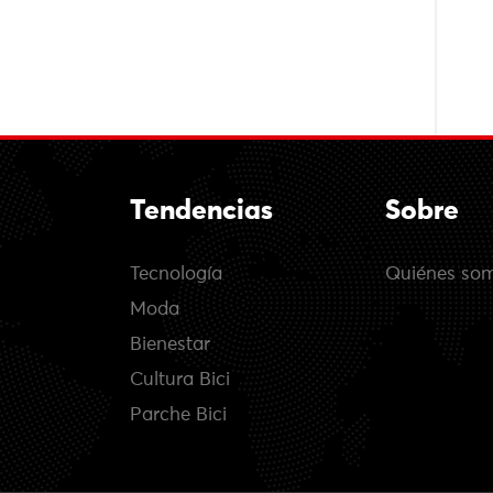
Tendencias
Sobre
Tecnología
Quiénes so
Moda
Bienestar
Cultura Bici
Parche Bici