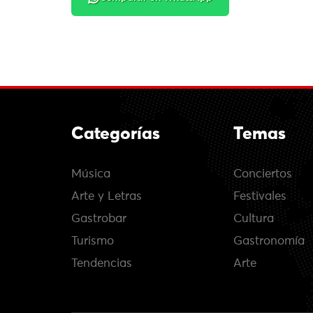
Categorías
Temas
Música
Conciertos
Arte y Letras
Festivales
Gastrobar
Cultura
Turismo
Gastronomía
Tendencias
Arte