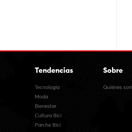
Tendencias
Sobre
Tecnología
Quiénes so
Moda
Bienestar
Cultura Bici
Parche Bici