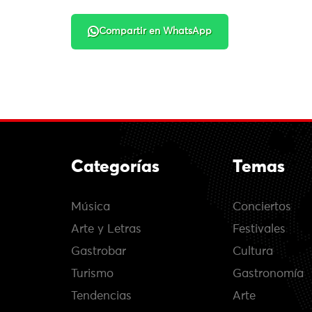
Compartir en WhatsApp
Categorías
Temas
Música
Conciertos
Arte y Letras
Festivales
Gastrobar
Cultura
Turismo
Gastronomía
Tendencias
Arte