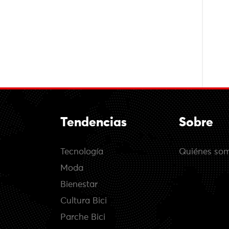
Tendencias
Sobre
Tecnología
Quiénes so
Moda
Bienestar
Cultura Bici
Parche Bici