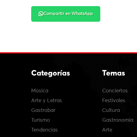
Compartir en WhatsApp
Categorías
Temas
Música
Conciertos
Arte y Letras
Festivales
Gastrobar
Cultura
Turismo
Gastronomía
Tendencias
Arte