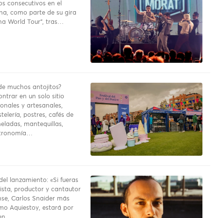
os consecutivos en el
na, como parte de su gira
a World Tour”, tras…
e muchos antojitos?
ntrar en un solo sitio
onales y artesanales,
telería, postres, cafés de
eladas, mantequillas,
stronomía…
del lanzamiento: «Si fueras
rrista, productor y cantautor
se, Carlos Snaider más
o Aquiestoy, estará por
 en…