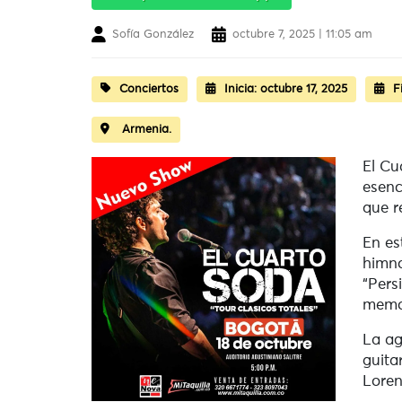
Sofía González
octubre 7, 2025 | 11:05 am
Conciertos
Inicia:
octubre 17, 2025
F
Armenia.
El Cu
esenc
que r
En es
himno
“Pers
memor
La ag
guita
Loren