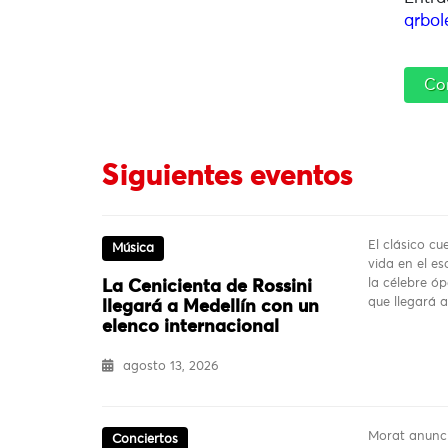
qrbol
Co
Siguientes eventos
El clásico c
Música
vida en el es
la célebre ó
La Cenicienta de Rossini
que llegará 
llegará a Medellín con un
elenco internacional
agosto 13, 2026
Morat anunci
Conciertos