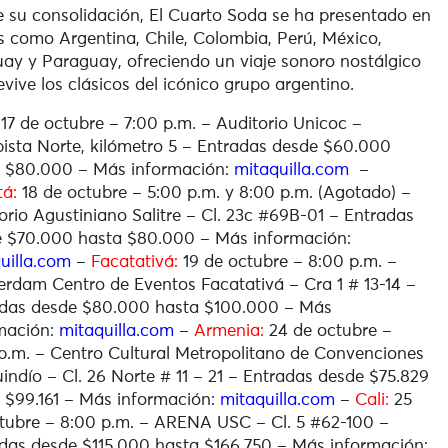
 su consolidación, El Cuarto Soda se ha presentado en
s como Argentina, Chile, Colombia, Perú, México,
ay y Paraguay, ofreciendo un viaje sonoro nostálgico
evive los clásicos del icónico grupo argentino.
17 de octubre – 7:00 p.m. –
Auditorio Unicoc –
ista Norte, kilómetro 5 – Entradas desde $60.000
 $80.000 – Más información:
mitaquilla.com
–
á:
18 de octubre – 5:00 p.m. y 8:00 p.m. (Agotado) –
orio Agustiniano Salitre – Cl. 23c #69B-01 – Entradas
 $70.000 hasta $80.000 – Más información:
uilla.com
–
Facatativá:
19 de octubre – 8:00 p.m. –
rdam Centro de Eventos Facatativá – Cra 1 # 13-14 –
adas desde $80.000 hasta $100.000 – Más
mación:
mitaquilla.com
–
Armenia:
24 de octubre –
p.m. –
Centro Cultural Metropolitano de Convenciones
indío – Cl. 26 Norte # 11 – 21 – Entradas desde $75.829
 $99.161 – Más información:
mitaquilla.com
–
Cali:
25
tubre – 8:00 p.m. – ARENA USC – Cl. 5 #62-100 –
das desde $115.000 hasta $166.750 – Más información: