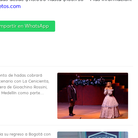
etos.com
mpartir en WhatsApp
uento de hadas cobrará
cenario con La Cenicienta,
pera de Gioachino Rossini,
a Medellín como parte…
a su regreso a Bogotá con