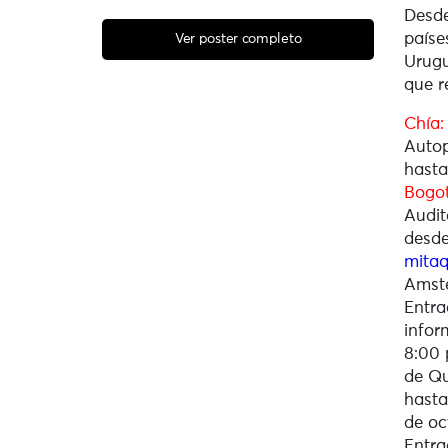
Desde
paíse
Ver poster completo
Urugu
que r
Chía:
Autop
hasta
Bogot
Audit
desde
mitaq
Amste
Entr
infor
8:00 
de Qu
hasta
de oc
Entra