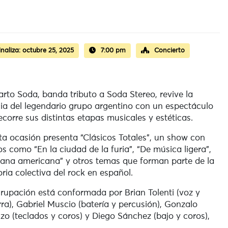
inaliza:
octubre 25, 2025
7:00 pm
Concierto
arto Soda, banda tributo a Soda Stereo, revive la
ia del legendario grupo argentino con un espectáculo
ecorre sus distintas etapas musicales y estéticas.
ta ocasión presenta “Clásicos Totales”, un show con
s como “En la ciudad de la furia”, “De música ligera”,
iana americana” y otros temas que forman parte de la
ia colectiva del rock en español.
rupación está conformada por Brian Tolenti (voz y
rra), Gabriel Muscio (batería y percusión), Gonzalo
zo (teclados y coros) y Diego Sánchez (bajo y coros),