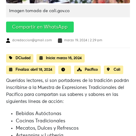
Imagen tomada de cali.gov.co
Compartir en WhatsApp
dcredaccion@gmail.com
marzo 19, 2024 | 2:29 pm
DCiudad
Inicia:
marzo 16, 2024
Finaliza:
abril 18, 2024
Pacífico
Cali
Queridos lectores, si son portadores de la tradición podrán
inscribirse a la Muestra de Expresiones Tradicionales del
Pacífico para compartan sus saberes y sabores en las
siguientes líneas de acción:
Bebidas Autóctonas
Cocinas Tradicionales
Mecatos, Dulces y Refrescos
Artesanias y Lutheria