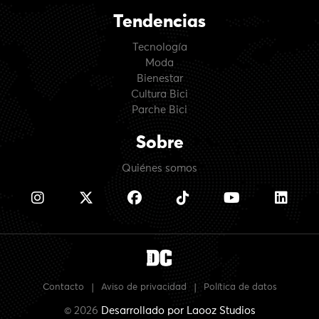
Tendencias
Tecnología
Moda
Bienestar
Cultura Bici
Parche Bici
Sobre
Quiénes somos
Contacto
|
Aviso de privacidad
|
Política de datos
© 2026
Desarrollado por
Laooz Studios