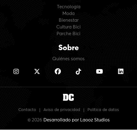
Tecnología
Moda
Bienestar
Cultura Bici
Parche Bici
Sobre
Quiénes somos
Contacto
|
Aviso de privacidad
|
Política de datos
© 2026
Desarrollado por
Laooz Studios