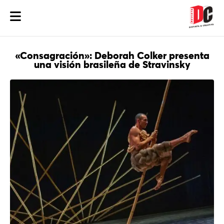
«Consagración»: Deborah Colker presenta
una visión brasileña de Stravinsky