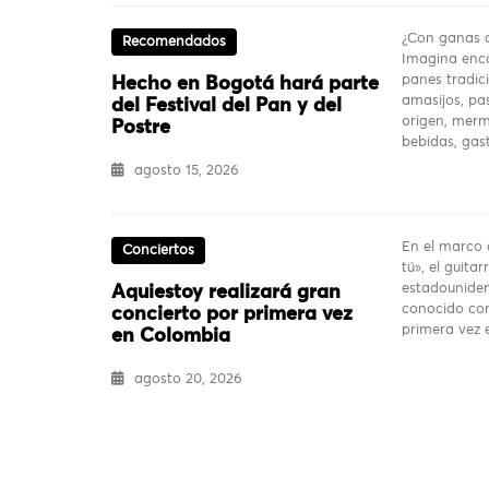
¿Con ganas d
Recomendados
Imagina enco
panes tradici
Hecho en Bogotá hará parte
amasijos, pas
del Festival del Pan y del
origen, merm
Postre
bebidas, ga
agosto 15, 2026
En el marco 
Conciertos
tú», el guita
estadouniden
Aquiestoy realizará gran
conocido com
concierto por primera vez
primera vez
en Colombia
agosto 20, 2026