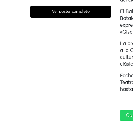
del cl
El Ba
Ver poster completo
Batal
expre
«Gise
La pr
a la 
cultu
clásic
Fecha
Teatr
hasta
Co