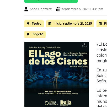
Sofía González
septiembre 5, 2025 | 3:41 pm
Teatro
Inicia:
septiembre 21, 2025
Fi
Bogotá
«El L
clási
colom
magia
En su
Saint
Safin
La pr
inter
mundo