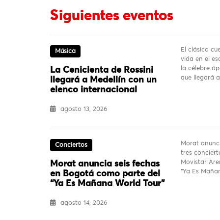
Siguientes eventos
El clásico c
Música
vida en el es
la célebre ó
La Cenicienta de Rossini
que llegará 
llegará a Medellín con un
elenco internacional
agosto 13, 2026
Morat anunci
Conciertos
tres conciert
Movistar Are
Morat anuncia seis fechas
“Ya Es Mañan
en Bogotá como parte del
“Ya Es Mañana World Tour”
agosto 14, 2026