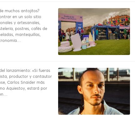
e muchos antojitos?
ntrar en un solo sitio
onales y artesanales,
telería, postres, cafés de
eladas, mantequillas,
stronomía…
del lanzamiento: «Si fueras
rrista, productor y cantautor
se, Carlos Snaider más
o Aquiestoy, estará por
 en…