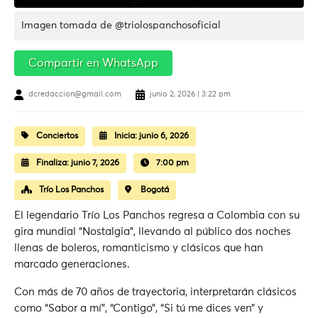
Imagen tomada de @triolospanchosoficial
Compartir en WhatsApp
dcredaccion@gmail.com
junio 2, 2026 | 3:22 pm
Conciertos
Inicia:
junio 6, 2026
Finaliza:
junio 7, 2026
7:00 pm
Trío Los Panchos
Bogotá
El legendario Trío Los Panchos regresa a Colombia con su
gira mundial “Nostalgia”, llevando al público dos noches
llenas de boleros, romanticismo y clásicos que han
marcado generaciones.
Con más de 70 años de trayectoria, interpretarán clásicos
como “Sabor a mí”, “Contigo”, “Si tú me dices ven” y