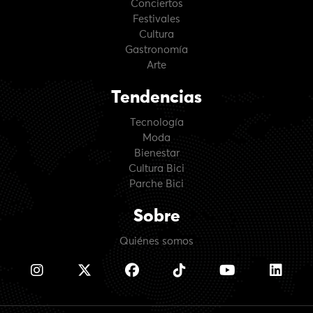
Conciertos
Festivales
Cultura
Gastronomía
Arte
Tendencias
Tecnología
Moda
Bienestar
Cultura Bici
Parche Bici
Sobre
Quiénes somos