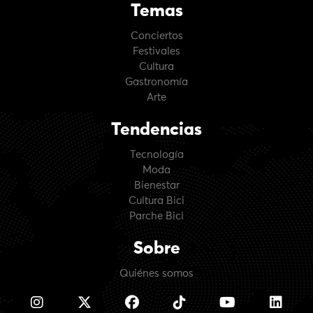
Temas
Conciertos
Festivales
Cultura
Gastronomía
Arte
Tendencias
Tecnología
Moda
Bienestar
Cultura Bici
Parche Bici
Sobre
Quiénes somos