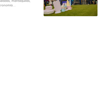
eladas, mantequillas,
stronomía…