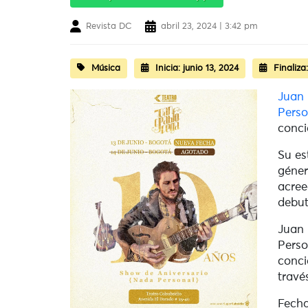
Revista DC
abril 23, 2024 | 3:42 pm
Música
Inicia:
junio 13, 2024
Finaliza
Juan 
Perso
conci
Su es
géner
acre
debu
Juan 
Perso
conci
travé
Fecha