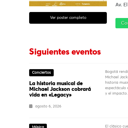
Av. E
Ver poster completo
Co
Siguientes eventos
Bogotá rendi
Conciertos
Michael Jack
historia mus
La historia musical de
espectáculo q
Michael Jackson cobrará
y el impact
vida en «Legacy»
agosto 6, 2026
El clásico c
Música