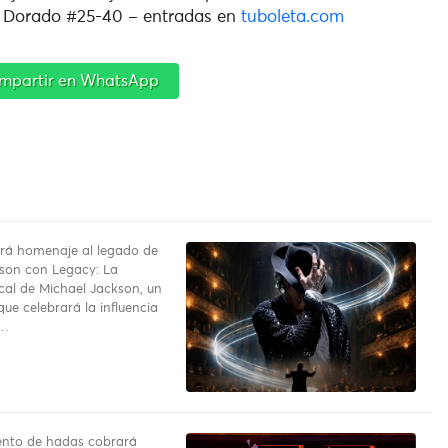
l Dorado #25-40 – entradas en
tuboleta.com
mpartir en WhatsApp
rá homenaje al legado de
son con Legacy: La
ical de Michael Jackson, un
ue celebrará la influencia
o…
uento de hadas cobrará