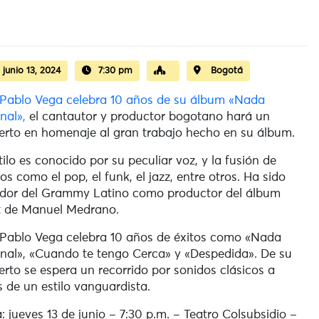
:
junio 13, 2024
7:30 pm
Bogotá
Pablo Vega celebra 10 años de su álbum «Nada
nal»,
el cantautor y productor bogotano hará un
erto en homenaje al gran trabajo hecho en su álbum.
tilo es conocido por su peculiar voz, y la fusión de
os como el pop, el funk, el jazz, entre otros. Ha sido
edor del Grammy Latino
como productor del álbum
t de Manuel Medrano.
Pablo Vega celebra 10 años de éxitos como «Nada
nal», «Cuando te tengo Cerca» y «Despedida». De su
erto se espera un recorrido por sonidos clásicos a
s de un estilo vanguardista.
: jueves 13 de junio – 7:30 p.m. – Teatro Colsubsidio –