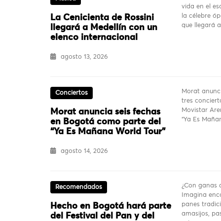
vida en el es
la célebre ó
La Cenicienta de Rossini
que llegará 
llegará a Medellín con un
elenco internacional
agosto 13, 2026
Morat anunci
Conciertos
tres conciert
Movistar Are
Morat anuncia seis fechas
“Ya Es Mañan
en Bogotá como parte del
“Ya Es Mañana World Tour”
agosto 14, 2026
¿Con ganas d
Recomendados
Imagina enco
panes tradici
Hecho en Bogotá hará parte
amasijos, pas
del Festival del Pan y del