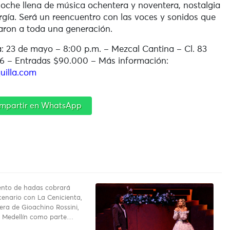
oche llena de música ochentera y noventera, nostalgia
rgía. Será un reencuentro con las voces y sonidos que
ron a toda una generación.
: 23 de mayo – 8:00 p.m. –
Mezcal Cantina – Cl. 83
6 – Entradas $90.000 – Más información:
uilla.com
mpartir en WhatsApp
uento de hadas cobrará
cenario con La Cenicienta,
pera de Gioachino Rossini,
a Medellín como parte…