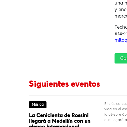
una n
y ene
marca
Fecha
#14-2
mitaq
Co
Siguientes eventos
El clásico c
Música
vida en el es
la célebre ó
La Cenicienta de Rossini
que llegará 
llegará a Medellín con un