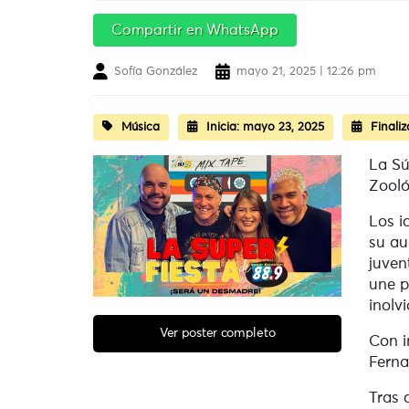
Compartir en WhatsApp
Sofía González
mayo 21, 2025 | 12:26 pm
Música
Inicia:
mayo 23, 2025
Finaliz
La Sú
Zooló
Los i
su au
juven
une p
inolv
Ver poster completo
Con i
Ferna
Tras 