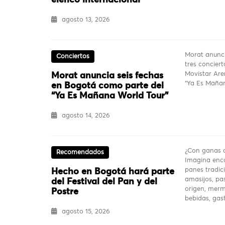
elenco internacional
agosto 13, 2026
Morat anunci
Conciertos
tres conciert
Movistar Are
Morat anuncia seis fechas
“Ya Es Mañan
en Bogotá como parte del
“Ya Es Mañana World Tour”
agosto 14, 2026
¿Con ganas d
Recomendados
Imagina enco
panes tradici
Hecho en Bogotá hará parte
amasijos, pas
del Festival del Pan y del
origen, merm
Postre
bebidas, ga
agosto 15, 2026