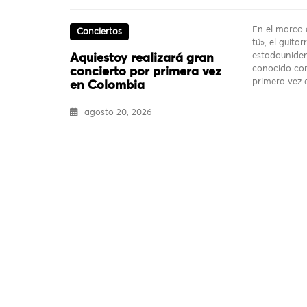
En el marco 
Conciertos
tú», el guita
estadouniden
Aquiestoy realizará gran
conocido com
concierto por primera vez
primera vez
en Colombia
agosto 20, 2026