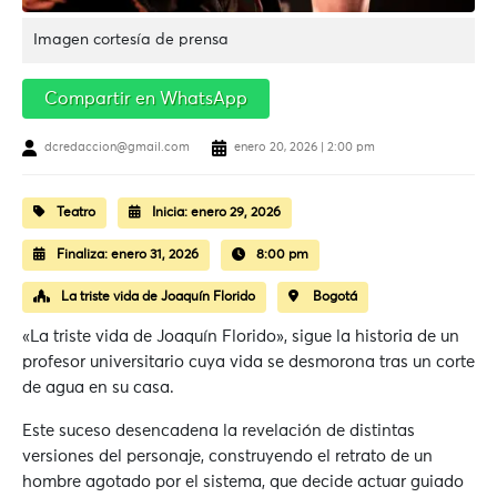
Imagen cortesía de prensa
Compartir en WhatsApp
dcredaccion@gmail.com
enero 20, 2026 | 2:00 pm
Teatro
Inicia:
enero 29, 2026
Finaliza:
enero 31, 2026
8:00 pm
La triste vida de Joaquín Florido
Bogotá
«La triste vida de Joaquín Florido», sigue la historia de un
profesor universitario cuya vida se desmorona tras un corte
de agua en su casa.
Este suceso desencadena la revelación de distintas
versiones del personaje, construyendo el retrato de un
hombre agotado por el sistema, que decide actuar guiado