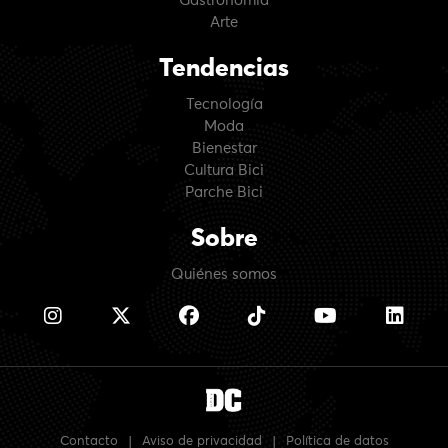
Gastronomía
Arte
Tendencias
Tecnología
Moda
Bienestar
Cultura Bici
Parche Bici
Sobre
Quiénes somos
Contacto
|
Aviso de privacidad
|
Política de datos