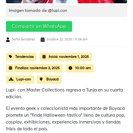
Imagen tomada de @lupi.con
Compartir en WhatsApp
Sofía González
octubre 22, 2025 | 11:04 am
Tendencias
Inicia:
noviembre 1, 2025
Finaliza:
noviembre 3, 2025
10:00 am
Lupi-con
Boyacá
Lupi- con Master Collections regresa a Tunja en su cuarta
edición.
El evento geek y coleccionista más importante de Boyacá
promete un “finde Halloween-tástico” lleno de cultura pop,
cosplay, exhibiciones, experiencias inmersivas y tiendas
frikis de todo el país.