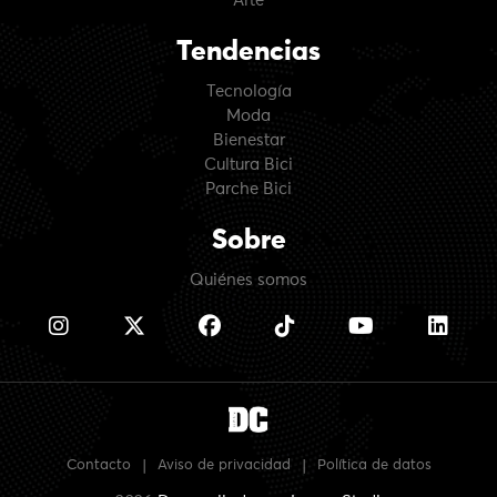
Arte
Tendencias
Tecnología
Moda
Bienestar
Cultura Bici
Parche Bici
Sobre
Quiénes somos
Contacto
|
Aviso de privacidad
|
Política de datos