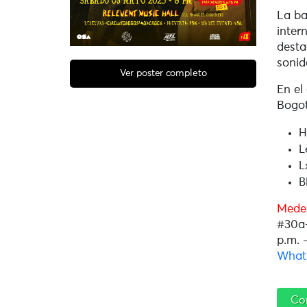
La ba
inter
desta
sonid
Ver poster completo
En el
Bogot
H
L
L
B
Medel
#30a
p.m. 
What
Co