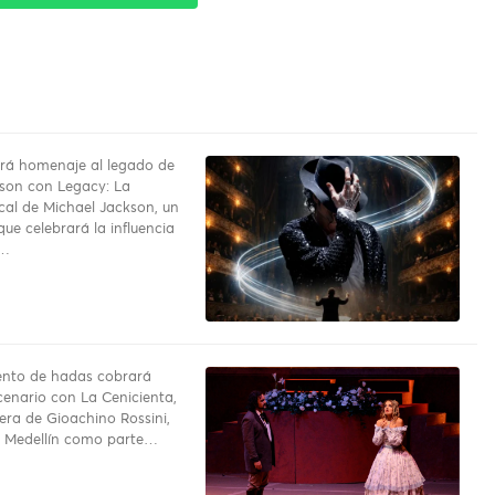
rá homenaje al legado de
son con Legacy: La
ical de Michael Jackson, un
ue celebrará la influencia
o…
uento de hadas cobrará
cenario con La Cenicienta,
pera de Gioachino Rossini,
a Medellín como parte…