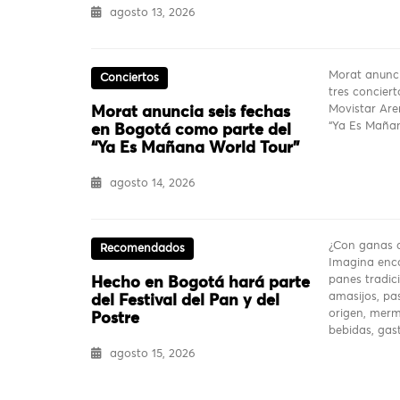
agosto 13, 2026
Morat anunci
Conciertos
tres conciert
Movistar Are
Morat anuncia seis fechas
“Ya Es Mañan
en Bogotá como parte del
“Ya Es Mañana World Tour”
agosto 14, 2026
¿Con ganas d
Recomendados
Imagina enco
panes tradici
Hecho en Bogotá hará parte
amasijos, pas
del Festival del Pan y del
origen, merm
Postre
bebidas, ga
agosto 15, 2026