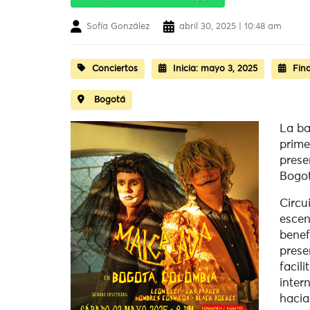
Sofía González
abril 30, 2025 | 10:48 am
Conciertos
Inicia:
mayo 3, 2025
Fina
Bogotá
La ba
prime
prese
Bogo
Circu
escen
benef
prese
facil
inter
hacia