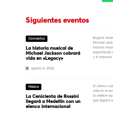
Siguientes eventos
Bogotá rendi
Conciertos
Michael Jack
historia mus
La historia musical de
espectáculo q
Michael Jackson cobrará
y el impact
vida en «Legacy»
agosto 6, 2026
El clásico c
Música
vida en el es
la célebre ó
La Cenicienta de Rossini
que llegará 
llegará a Medellín con un
elenco internacional