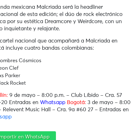
nda mexicana Malcriada será la headliner
nacional de esta edición; el dúo de rock electrónico
ca por su estética Dreamcore y Weirdcore, con un
o inquietante y relajante.
 cartel nacional que acompañará a Malcriada en
á incluye cuatro bandas colombianas:
ombres Cósmicos
eon Clef
xs Parker
lack Rocket
lín:
9 de mayo – 8:00 p.m. – Club Líbido –
Cra. 57
-20
Entradas en
Whatsapp
Bogotá:
3 de mayo – 8:00
– Relevent Music Hall – Cra. 9a #60 27 – Entradas en
sapp
mpartir en WhatsApp